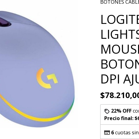
BOTONES CABLE
LOGIT
LIGHT
MOUSE
BOTON
DPI A
$78.210,0
22% OFF
co
Precio final:
$
6
cuotas sin