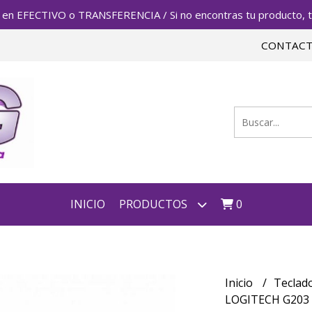
FECTIVO o TRANSFERENCIA / Si no encontras tu producto, te 
CONTAC
INICIO
PRODUCTOS
0
Inicio
Teclad
LOGITECH G203