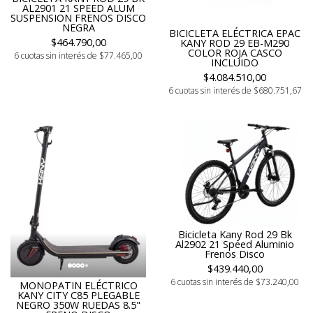
AL2901 21 SPEED ALUM
SUSPENSION FRENOS DISCO
NEGRA
BICICLETA ELÉCTRICA EPAC
$464.790,00
KANY ROD 29 EB-M290
COLOR ROJA CASCO
6 cuotas sin interés de $77.465,00
INCLUIDO
$4.084.510,00
6 cuotas sin interés de $680.751,67
Bicicleta Kany Rod 29 Bk
Al2902 21 Speed Aluminio
Frenos Disco
$439.440,00
6 cuotas sin interés de $73.240,00
MONOPATIN ELÉCTRICO
KANY CITY C85 PLEGABLE
NEGRO 350W RUEDAS 8.5"