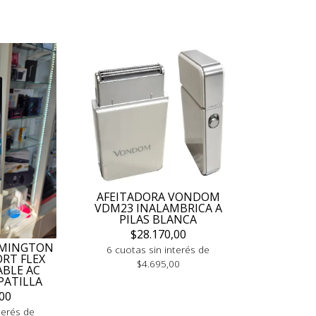
AFEITADORA VONDOM
VDM23 INALAMBRICA A
PILAS BLANCA
$28.170,00
EMINGTON
6 cuotas sin interés de
RT FLEX
$4.695,00
ABLE AC
PATILLA
00
terés de