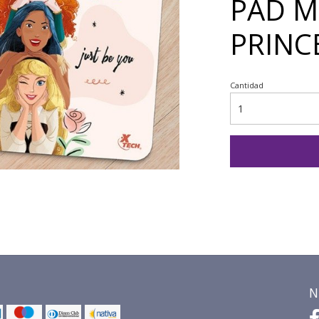
PAD M
PRINC
Cantidad
N