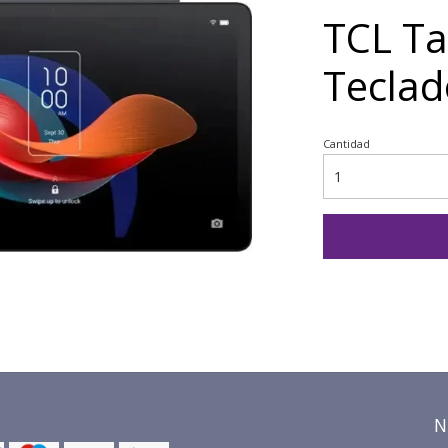
TCL Ta
Teclado
Cantidad
N