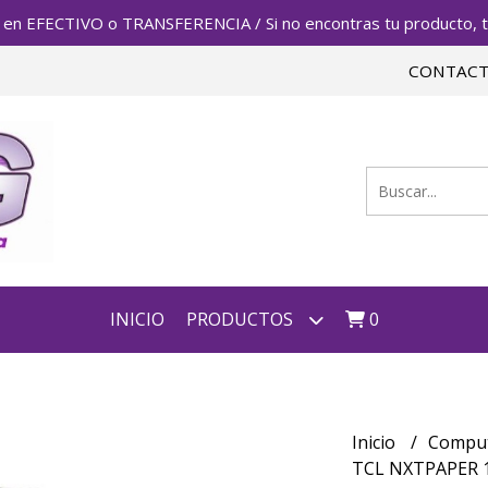
FECTIVO o TRANSFERENCIA / Si no encontras tu producto, te 
CONTAC
INICIO
PRODUCTOS
0
Inicio
Compu
TCL NXTPAPER 14