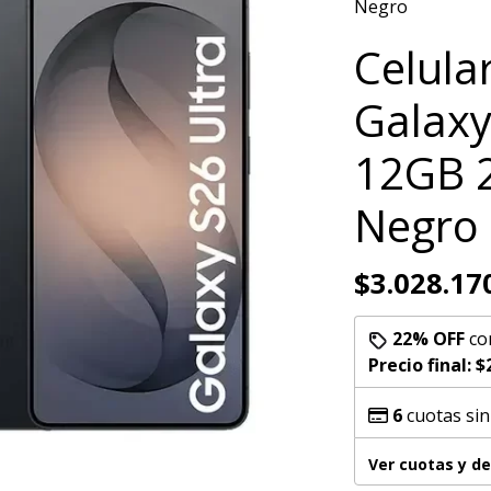
Negro
Celula
Galaxy
12GB 
Negro
$3.028.17
22% OFF
co
Precio final:
$
6
cuotas sin
Ver cuotas y d