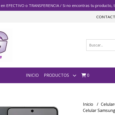
FECTIVO o TRANSFERENCIA / Si no encontras tu producto, te 
CONTAC
INICIO
PRODUCTOS
0
Inicio
Celula
Celular Samsung