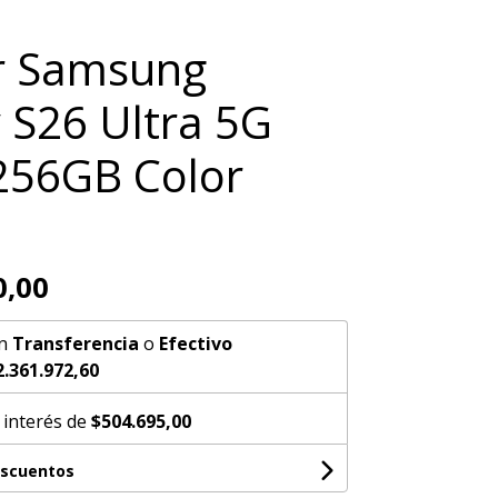
r Samsung
 S26 Ultra 5G
256GB Color
0,00
n
Transferencia
o
Efectivo
2.361.972,60
 interés de
$504.695,00
escuentos