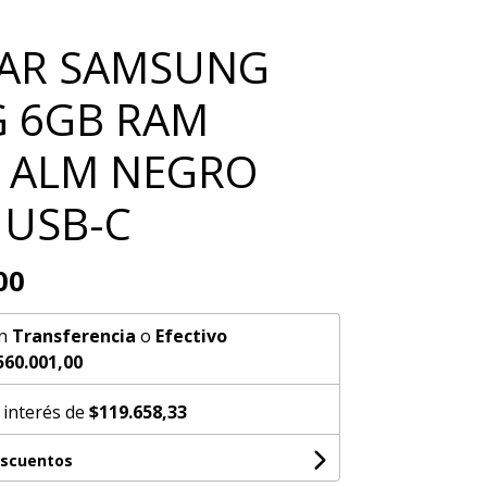
AR SAMSUNG
G 6GB RAM
 ALM NEGRO
 USB-C
00
n
Transferencia
o
Efectivo
560.001,00
 interés de
$119.658,33
escuentos