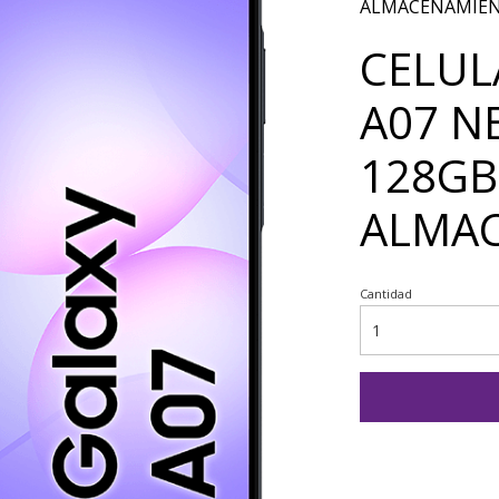
ALMACENAMIE
CELUL
A07 N
128GB
ALMA
Cantidad