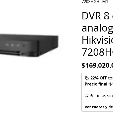
7208HGHI-M1
DVR 8 
analog
Hikvis
7208H
$169.020,
22% OFF
co
Precio final:
$
6
cuotas sin
Ver cuotas y d