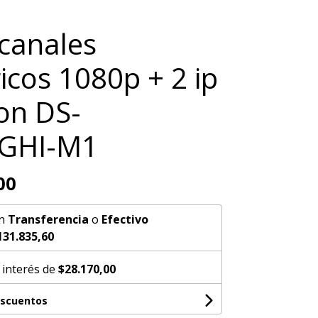
canales
icos 1080p + 2 ip
ion DS-
GHI-M1
00
n
Transferencia
o
Efectivo
131.835,60
 interés de
$28.170,00
escuentos