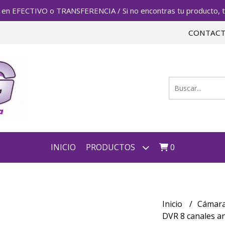
FECTIVO o TRANSFERENCIA / Si no encontras tu producto, te 
CONTAC
INICIO
PRODUCTOS
0
Inicio
Cámara
DVR 8 canales an