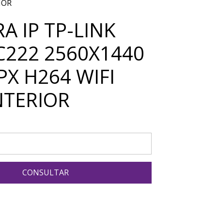
IOR
A IP TP-LINK
C222 2560X1440
PX H264 WIFI
NTERIOR
CONSULTAR